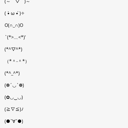
(～￣▽￣)～
( •̀ ω •́ )✧
O(∩_∩)O
`(*>﹏<*)′
(*^▽^*)
（*＾-＾*）
(*^_^*)
(❁´◡`❁)
(✿◡‿◡)
(≧∇≦)ﾉ
(●ˇ∀ˇ●)