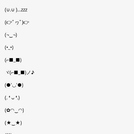
(∪.∪ )...zzz
(👉ﾟヮﾟ)👉
(¬‿¬)
(•_•)
(⌐■_■)
ヾ(⌐■_■)ノ♪
(●'◡'●)
(. ❛ ᴗ ❛.)
(✿◠‿◠)
(★‿★)