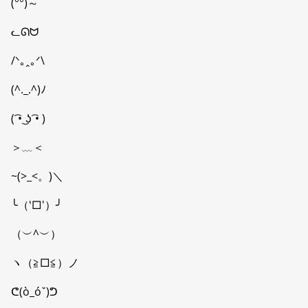
(°°)～
ᓚᘏᗢ
/ᐠ｡ꞈ｡ᐟ\
(^._.^)ﾉ
( ͡• ͜ʖ ͡• )
＞﹏＜
~(>_<。)＼
╰（‵□′）╯
（︶^︶）
ヽ（≧□≦）ノ
ᕦ(ò_óˇ)ᕤ