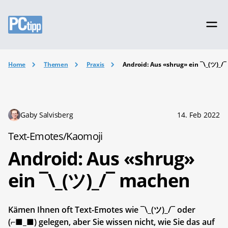
Home
Themen
Praxis
Android: Aus «shrug» ein ¯\_(ツ)_/
Gaby Salvisberg
14. Feb 2022
Text-Emotes/Kaomoji
Android: Aus «shrug»
ein ¯\_(ツ)_/¯ machen
Kämen Ihnen oft Text-Emotes wie ¯\_(ツ)_/¯ oder
(⌐■_■) gelegen, aber Sie wissen nicht, wie Sie das auf