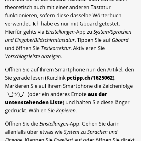
theoretisch auch mit einer anderen Tastatur
funktionieren, sofern diese dasselbe Wörterbuch
verwendet. Ich habe es nur mit Gboard getestet.
Hierfür gehts via
Einstellungen
-App zu
System/Sprachen
und Eingabe/Bildschirmtastatur
. Tippen Sie auf
Gboard
und öffnen Sie
Textkorrektur
. Aktivieren Sie
Vorschlagsleiste anzeigen
.
Öffnen Sie auf Ihrem Smartphone nun den Artikel, den
Sie gerade lesen (Kurzlink
pctipp.ch/1625062
).
Markieren Sie auf Ihrem Smartphone die Zeichenfolge
¯\_(ツ)_/¯ (oder ein anderes Emote
aus der
untenstehenden Liste
) und halten Sie diese länger
gedrückt. Wählen Sie
Kopieren
.
Öffnen Sie die
Einstellungen
-App. Gehen Sie darin
allenfalls über etwas wie
System
zu
Sprachen und
Eingabe
. Klappen Sie
Erweitert
auf oder öffnen Sie direkt