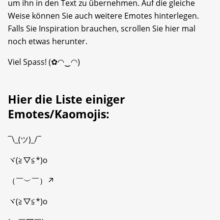
um ihn in den Text zu übernehmen. Auf die gleiche
Weise können Sie auch weitere Emotes hinterlegen.
Falls Sie Inspiration brauchen, scrollen Sie hier mal
noch etwas herunter.
Viel Spass! (✿◠‿◠)
Hier die Liste einiger
Emotes/Kaomojis:
¯\_(ツ)_/¯
ヾ(≧▽≦*)o
（￣︶￣）↗
ヾ(≧▽≦*)o