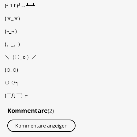
(╯‵□′)╯︵┻━┻
(ㆆ_ㆆ)
(¬_¬ )
(。_。)
＼（〇_ｏ）／
(⊙ˍ⊙)
⚆_⚆┑
(￣Д ￣)┍
Kommentare
(2)
Kommentare anzeigen