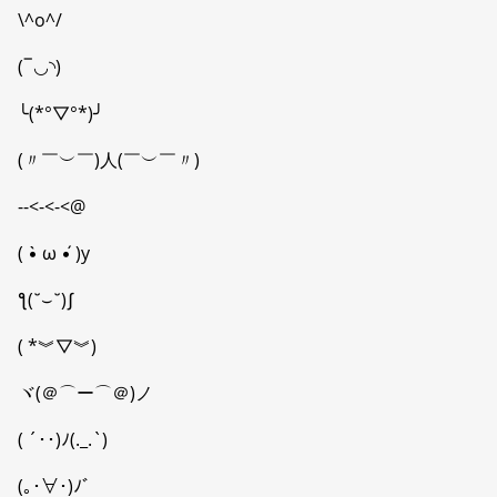
\^o^/
(‾◡◝)
╰(*°▽°*)╯
(〃￣︶￣)人(￣︶￣〃)
--<-<-<@
( •̀ ω •́ )y
ƪ(˘⌣˘)ʃ
( *︾▽︾)
ヾ(＠⌒ー⌒＠)ノ
( ´･･)ﾉ(._.`)
(｡･∀･)ﾉﾞ