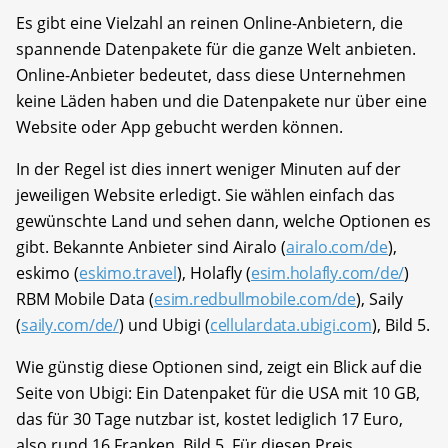
Es gibt eine Vielzahl an reinen Online-Anbietern, die
spannende Datenpakete für die ganze Welt anbieten.
Online-Anbieter bedeutet, dass diese Unternehmen
keine Läden haben und die Datenpakete nur über eine
Website oder App gebucht werden können.
In der Regel ist dies innert weniger Minuten auf der
jeweiligen Website erledigt. Sie wählen einfach das
gewünschte Land und sehen dann, welche Optionen es
gibt. Bekannte Anbieter sind Airalo (
airalo.com/de
),
eskimo (
eskimo.travel
), Holafly (
esim.holafly.com/de/
)
RBM Mobile Data (
esim.redbullmobile.com/de
), Saily
(
saily.com/de/
) und Ubigi (
cellulardata.ubigi.com
), Bild 5.
Wie günstig diese Optionen sind, zeigt ein Blick auf die
Seite von Ubigi: Ein Datenpaket für die USA mit 10 GB,
das für 30 Tage nutzbar ist, kostet lediglich 17 Euro,
also rund 16 Franken, Bild 5. Für diesen Preis