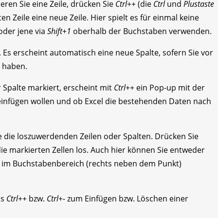
eren Sie eine Zeile, drücken Sie
Ctrl
+
+
(die
Ctrl
und
Plustaste
en Zeile eine neue Zeile. Hier spielt es für einmal keine
 oder jene via
Shift
+
1
oberhalb der Buchstaben verwenden.
. Es erscheint automatisch eine neue Spalte, sofern Sie vor
t haben.
 Spalte markiert, erscheint mit
Ctrl
+
+
ein Pop-up mit der
 einfügen wollen und ob Excel die bestehenden Daten nach
 die loszuwerdenden Zeilen oder Spalten. Drücken Sie
 die markierten Zellen los. Auch hier können Sie entweder
s im Buchstabenbereich (rechts neben dem Punkt)
ls
Ctrl
+
+
bzw.
Ctrl
+
-
zum Einfügen bzw. Löschen einer