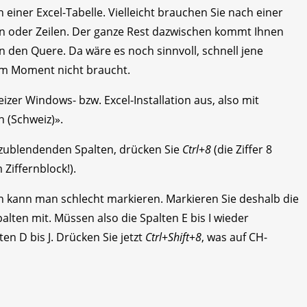
n einer Excel-Tabelle. Vielleicht brauchen Sie nach einer
en oder Zeilen. Der ganze Rest dazwischen kommt Ihnen
n den Quere. Da wäre es noch sinnvoll, schnell jene
 im Moment nicht braucht.
zer Windows- bzw. Excel-Installation aus, also mit
 (Schweiz)».
szublendenden Spalten, drücken Sie
Ctrl
+
8
(die Ziffer 8
Ziffernblock!).
 kann man schlecht markieren. Markieren Sie deshalb die
lten mit. Müssen also die Spalten E bis I wieder
en D bis J. Drücken Sie jetzt
Ctrl
+
Shift
+
8
, was auf CH-