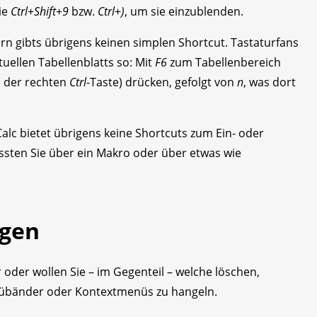
ie
Ctrl
+
Shift
+
9
bzw.
Ctrl
+
)
, um sie einzublenden.
rn gibts übrigens keinen simplen Shortcut. Tastaturfans
uellen Tabellenblatts so: Mit
F6
zum Tabellenbereich
n der rechten
Ctrl
-Taste) drücken, gefolgt von
n
, was dort
alc bietet übrigens keine Shortcuts zum Ein- oder
ssten Sie über ein Makro oder über etwas wie
ügen
 oder wollen Sie – im Gegenteil – welche löschen,
enübänder oder Kontextmenüs zu hangeln.