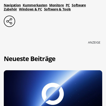
Navigation
Kummerkasten
Monitore
PC
Software
Zubehör
Windows & PC
Software & Tools
ANZEIGE
Neueste Beiträge