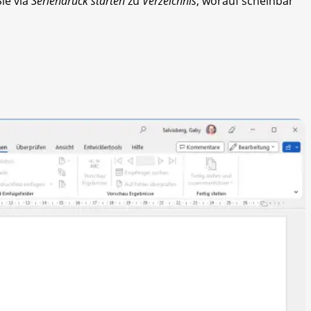
ie via
Seriendruck starten
zu
Verzeichnis
, worauf scheinbar