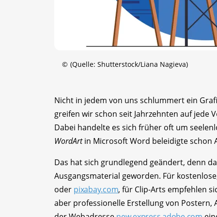
©
(Quelle: Shutterstock/Liana Nagieva)
Nicht in jedem von uns schlummert ein Graf
greifen wir schon seit Jahrzehnten auf jede V
Dabei handelte es sich früher oft um seelenlo
WordArt
in Microsoft Word beleidigte schon
Das hat sich grundlegend geändert, denn das
Ausgangsmaterial geworden. Für kostenlose
oder
pixabay.com
, für Clip-Arts empfehlen si
aber professionelle Erstellung von Postern,
der Webadresse
new.express.adobe.com
ein