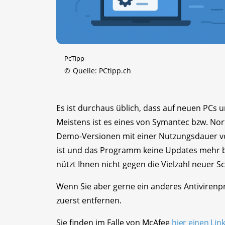
PcTipp
©
Quelle: PCtipp.ch
Es ist durchaus üblich, dass auf neuen PCs u
Meistens ist es eines von Symantec bzw. No
Demo-Versionen mit einer Nutzungsdauer vo
ist und das Programm keine Updates mehr be
nützt Ihnen nicht gegen die Vielzahl neuer S
Wenn Sie aber gerne ein anderes Antivire
zuerst entfernen.
Sie finden im Falle von McAfee
hier einen Lin