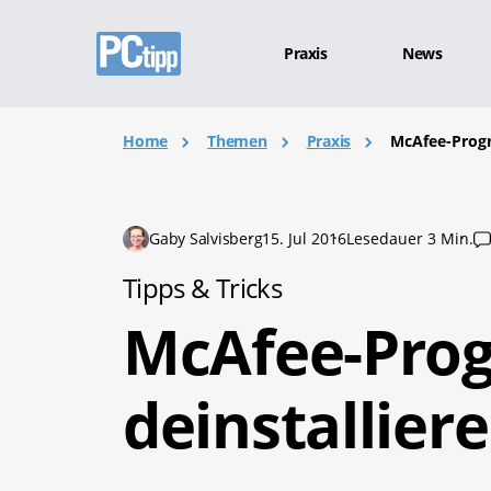
Praxis
News
Home
Themen
Praxis
McAfee-Progr
Gaby Salvisberg
15. Jul 2016
Lesedauer 3 Min.
Tipps & Tricks
McAfee-Pro
deinstallier