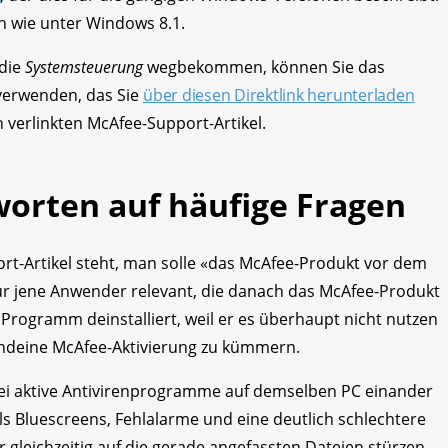
en wie unter Windows 8.1.
 die
Systemsteuerung
wegbekommen, können Sie das
verwenden, das Sie
über diesen Direktlink herunterladen
verlinkten McAfee-Support-Artikel.
worten auf häufige Fragen
rt-Artikel steht, man solle «das McAfee-Produkt vor dem
 für jene Anwender relevant, die danach das McAfee-Produkt
Programm deinstalliert, weil er es überhaupt nicht nutzen
rgendeine McAfee-Aktivierung zu kümmern.
ei aktive Antivirenprogramme auf demselben PC einander
s Bluescreens, Fehlalarme und eine deutlich schlechtere
 gleichzeitig auf die gerade angefassten Dateien stürzen.