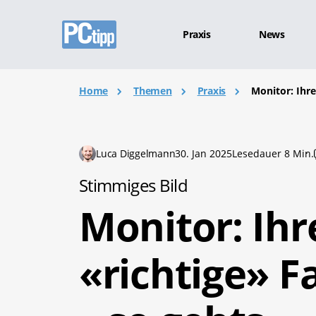
Praxis
News
Home
Themen
Praxis
Monitor: Ihr
Luca Diggelmann
30. Jan 2025
Lesedauer 8 Min.
Stimmiges Bild
Monitor: Ih
«richtige» F