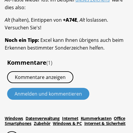
dies also:
Alt
(halten), Eintippen von
+A74E
,
Alt
loslassen.
Versuchen Sie's!
Noch ein Tipp:
Excel kann Ihnen übrigens auch beim
Erkennen bestimmter Sonderzeichen helfen.
Kommentare
(1)
Kommentare anzeigen
Anmelden und kommentieren
Windows
Datenverwaltung
Internet
Kummerkasten
Office
Smartphones
Zubehör
Windows & PC
Internet & Sicherheit