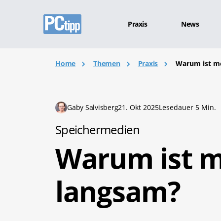
Praxis
News
Home
Themen
Praxis
Warum ist me
Gaby Salvisberg
21. Okt 2025
Lesedauer 5 Min.
Speichermedien
Warum ist m
langsam?