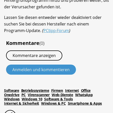
Hintergrundprogramm hinzu und probieren weiter, bis
der Verursacher gefunden ist.
Lassen Sie diesen entweder wieder deaktiviert oder
suchen Sie bei dessen Hersteller nach einem
Programm-Update.
(
PCtipp-Forum
)
Kommentare
(0)
Kommentare anzeigen
Anmelden und kommentieren
Software
Betriebssysteme
Firmen
Internet
Office
Onedrive
PC
Virenscanner
Web-Dienste
WhatsApp
Windows
Windows 10
Software & Tools
Internet & Sicherheit
Windows & PC
Smartphone & Apps