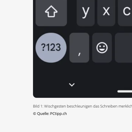
Bild 1: Wischgesten beschleunigen das Schreiben merklic
©
Quelle: PCtipp.ch