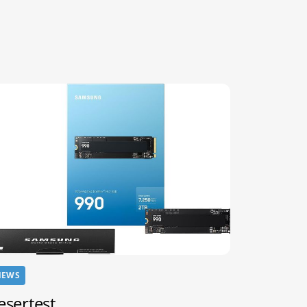
NEWS
esertest