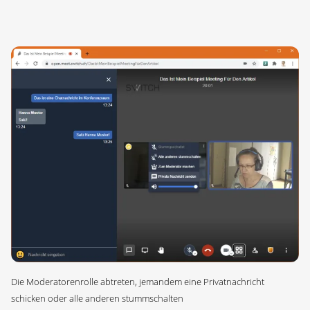
Die Moderatorenrolle abtreten, jemandem eine Privatnachricht
schicken oder alle anderen stummschalten