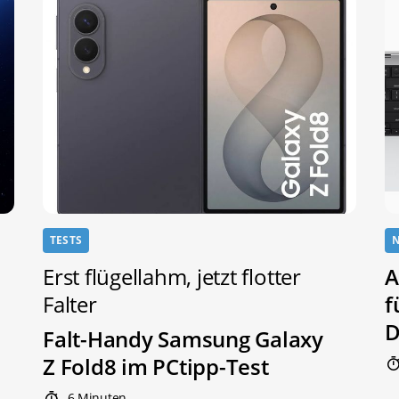
TESTS
Erst flügellahm, jetzt flotter
A
Falter
f
D
Falt-Handy Samsung Galaxy
Z Fold8 im PCtipp-Test
6 Minuten