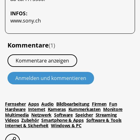
INFOS:
www.sony.ch
Kommentare
(1)
Kommentare anzeigen
Anmelden und kommentieren
Fernseher
Apps
Audio
Bildbearbeitung
Firmen
Fun
Hardware
Internet
Kameras
Kummerkasten
Monitore
Multimedia
Netzwerk
Software
Speicher
Streaming
Videos
Zubehör
Smartphone & Apps
Software & Tools
Internet & Sicherheit
Windows & PC