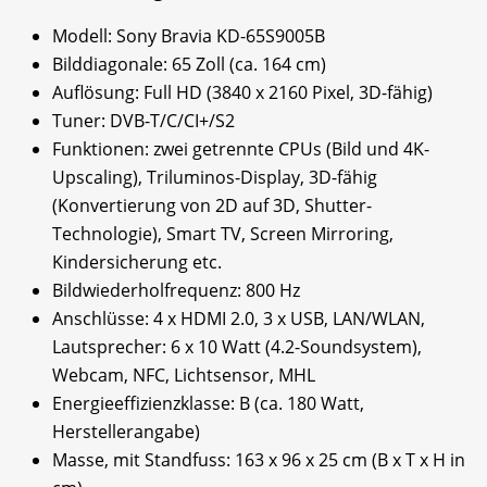
Modell: Sony Bravia KD-65S9005B
Bilddiagonale: 65 Zoll (ca. 164 cm)
Auflösung: Full HD (3840 x 2160 Pixel, 3D-fähig)
Tuner: DVB-T/C/CI+/S2
Funktionen: zwei getrennte CPUs (Bild und 4K-
Upscaling), Triluminos-Display, 3D-fähig
(Konvertierung von 2D auf 3D, Shutter-
Technologie), Smart TV, Screen Mirroring,
Kindersicherung etc.
Bildwiederholfrequenz: 800 Hz
Anschlüsse: 4 x HDMI 2.0, 3 x USB, LAN/WLAN,
Lautsprecher: 6 x 10 Watt (4.2-Soundsystem),
Webcam, NFC, Lichtsensor, MHL
Energieeffizienzklasse: B (ca. 180 Watt,
Herstellerangabe)
Masse, mit Standfuss: 163 x 96 x 25 cm (B x T x H in