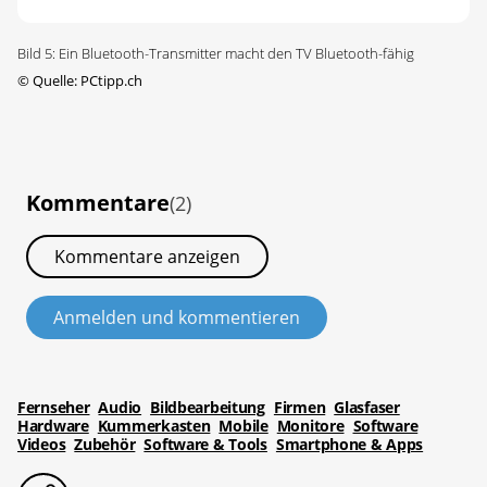
Bild 5: Ein Bluetooth-Transmitter macht den TV Bluetooth-fähig
©
Quelle: PCtipp.ch
Kommentare
(2)
Kommentare anzeigen
Anmelden und kommentieren
Fernseher
Audio
Bildbearbeitung
Firmen
Glasfaser
Hardware
Kummerkasten
Mobile
Monitore
Software
Videos
Zubehör
Software & Tools
Smartphone & Apps