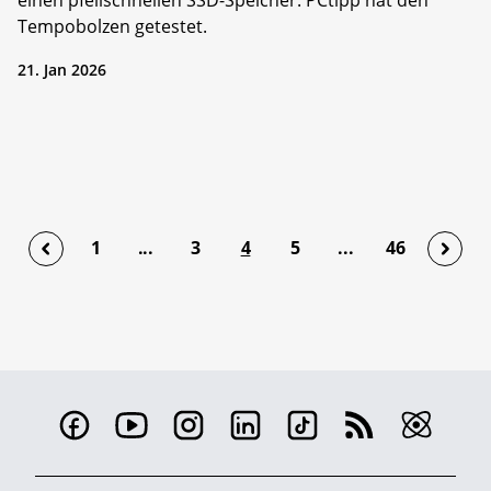
einen pfeilschnellen SSD-Speicher. PCtipp hat den
Tempobolzen getestet.
21. Jan 2026
1
...
3
4
5
...
46