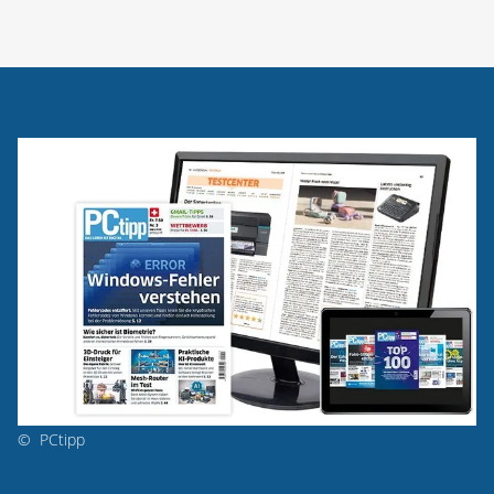
©
PCtipp