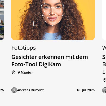
Fototipps
W
Gesichter erkennen mit dem
S
Foto-Tool DigiKam
B
L
6 Minuten
026
Andreas Dumont
16. Jul 2026