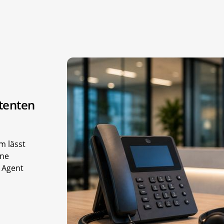
tenten
m lässt
one
 Agent