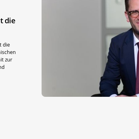
 die
 die
äischen
t zur
nd