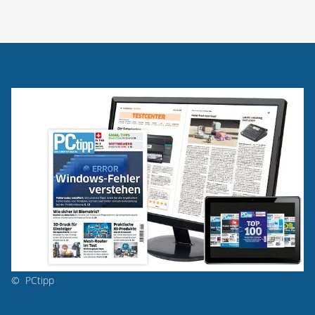
©
PCtipp