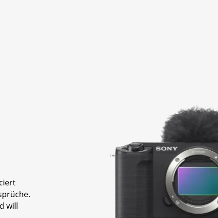
ciert
sprüche.
d will